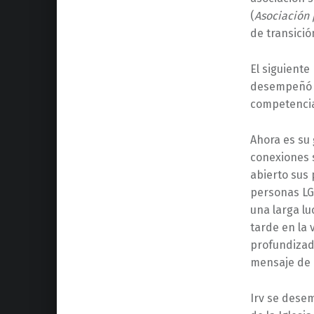
(
Asociación 
de transició
El siguiente
desempeñó d
competencia 
Ahora es su
conexiones 
abierto sus 
personas LGB
una larga lu
tarde en la 
profundizad
mensaje de 
Irv se dese