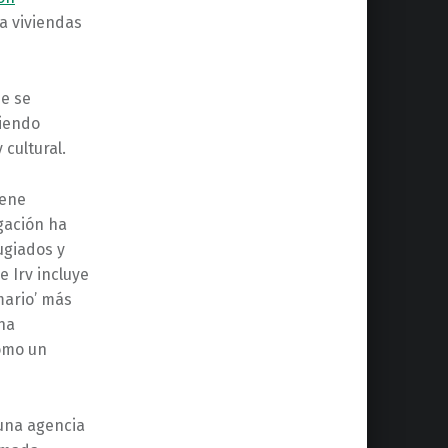
a viviendas
de se
iendo
cultural.
iene
gación ha
ugiados y
 Irv incluye
mario’ más
 ha
como un
 una agencia