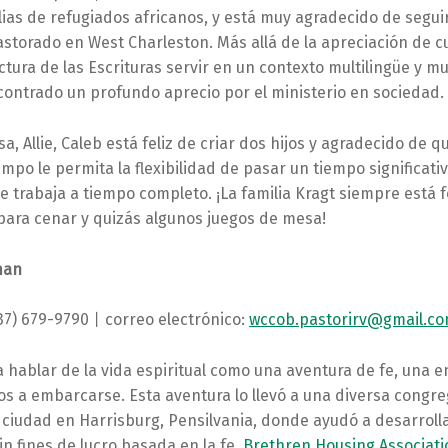
lias de refugiados africanos, y está muy agradecido de segui
astorado en West Charleston. Más allá de la apreciación de 
ctura de las Escrituras servir en un contexto multilingüe y mul
contrado un profundo aprecio por el ministerio en sociedad.
a, Allie, Caleb está feliz de criar dos hijos y agradecido de q
mpo le permita la flexibilidad de pasar un tiempo significativ
ie trabaja a tiempo completo. ¡La familia Kragt siempre está f
para cenar y quizás algunos juegos de mesa!
man
937) 679-9790⼁correo electrónico:
wccob.pastorirv@gmail.c
ta hablar de la vida espiritual como una aventura de fe, una e
s a embarcarse. Esta aventura lo llevó a una diversa congre
 ciudad en Harrisburg, Pensilvania, donde ayudó a desarroll
in fines de lucro basada en la fe,
Brethren Housing Associati