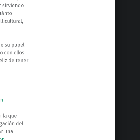
r sirviendo
cuánto
ticultural,
ue su papel
o con ellos
eliz de tener
om
n la que
gación del
ar una
on