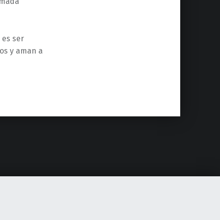
Amada
 es ser
tos y aman a