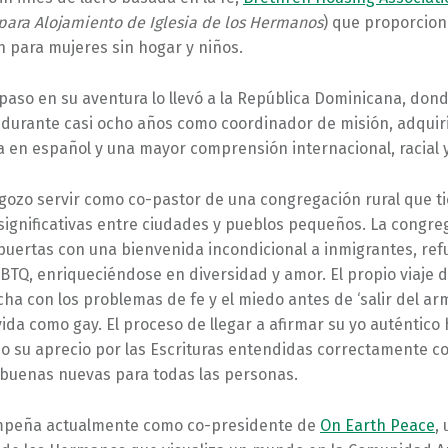
para Alojamiento de Iglesia de los Hermanos
) que proporcion
n para mujeres sin hogar y niños.
 paso en su aventura lo llevó a la República Dominicana, don
urante casi ocho años como coordinador de misión, adquir
en español y una mayor comprensión internacional, racial y 
 gozo servir como co-pastor de una congregación rural que t
significativas entre ciudades y pueblos pequeños. La congre
puertas con una bienvenida incondicional a inmigrantes, ref
TQ, enriqueciéndose en diversidad y amor. El propio viaje de
cha con los problemas de fe y el miedo antes de ‘salir del ar
vida como gay. El proceso de llegar a afirmar su yo auténtico
o su aprecio por las Escrituras entendidas correctamente 
buenas nuevas para todas las personas.
mpeña actualmente como co-presidente de
On Earth Peace
,