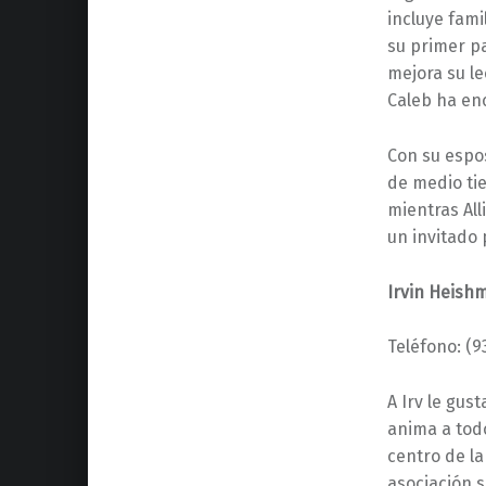
incluye fami
su primer p
mejora su le
Caleb ha en
Con su espos
de medio tie
mientras All
un invitado 
Irvin Heish
Teléfono: (
A Irv le gus
anima a todo
centro de la
asociación s