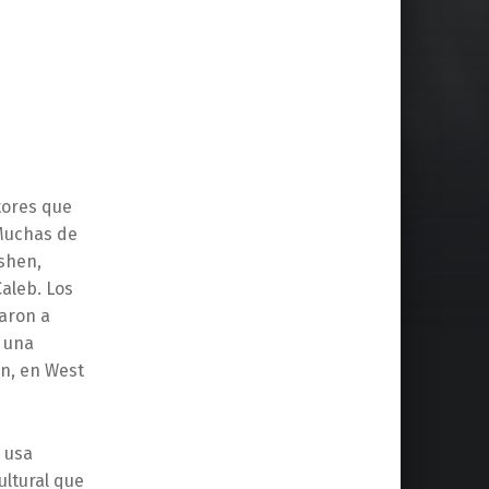
tores que
 Muchas de
oshen,
aleb. Los
daron a
e una
n, en West
 usa
ultural que