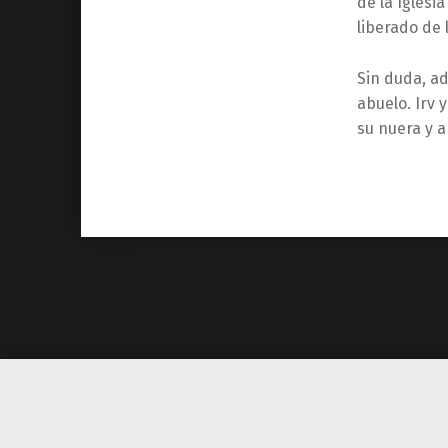
de la Igles
liberado de 
Sin duda, ad
abuelo. Irv 
su nuera y a
Skip back to main navigation