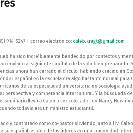
res
765) 914-5247⼁correo electrónico:
caleb.kragt@gmail.com
 Caleb ha sido increíblemente bendecido por contextos y men
an enviado al siguiente capítulo de la vida bien preparado.
iencias ahora han cerrado el círculo: habiendo crecido en G
ender español en la escuela era algo bastante normal para C
fricanos de su especialidad universitaria en sociología ayu
su perspectiva y competencia intercultural. Y la búsqueda d
el seminario llevó a Caleb a ser colocado con Nancy Heishma
cuando todavía era un ministro estudiantil.
ado y contratado como co-pastor sirviendo junto a Irv, Caleb
e su español, es uno de los líderes en una comunidad interc